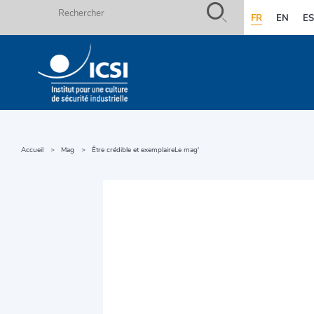
Rechercher
FR
EN
E
Aller
au
contenu
Accueil
Mag
Être crédible et exemplaire
Le mag'
Fils
principal
d'ariane