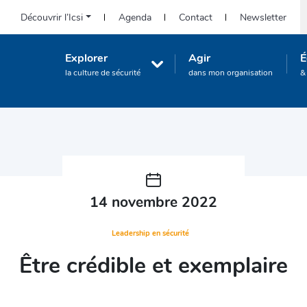
Icsi-
Découvrir l’Icsi
Agenda
Contact
Newsletter
S
eu.org
:
Navigation
Explorer
Agir
É
Accès
principale
la culture de sécurité
dans mon organisation
&
rapide
(Corporate)
14 novembre 2022
Leadership en sécurité
Être crédible et exemplaire