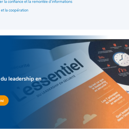
er la confiance et la remontée d’informations
 et la coopération
 du leadership en
ité