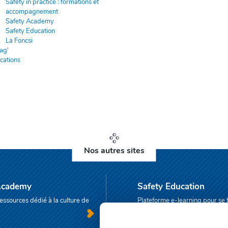
Safety in practice : formations et
accompagnement
Safety Academy
Safety Education
La Foncsi
ag'
cations
Nos autres sites
Academy
Safety Education
essources dédié à la culture de
Plateforme e-learning pour se 
culture de sécurité