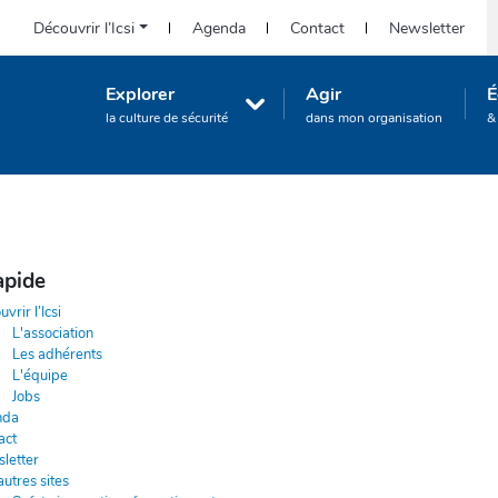
Icsi-
Découvrir l’Icsi
Agenda
Contact
Newsletter
S
eu.org
:
Navigation
Explorer
Agir
É
Accès
principale
la culture de sécurité
dans mon organisation
&
rapide
(Corporate)
apide
vrir l’Icsi
L'association
Les adhérents
L'équipe
Jobs
nda
act
letter
utres sites