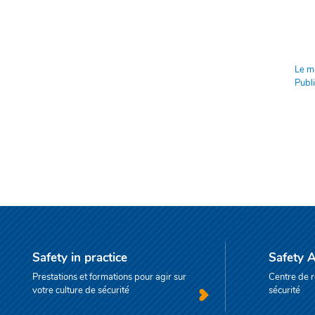
Le m
Publi
Safety in practice
Safety 
Prestations et formations pour agir sur
Centre de r
votre culture de sécurité
sécurité