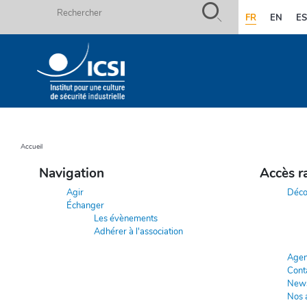
Rechercher
FR
EN
E
Aller
au
contenu
Accueil
Fils
principal
d'ariane
Navigation
Accès r
Agir
Décou
Échanger
Les évènements
Adhérer à l'association
Age
Cont
News
Nos a