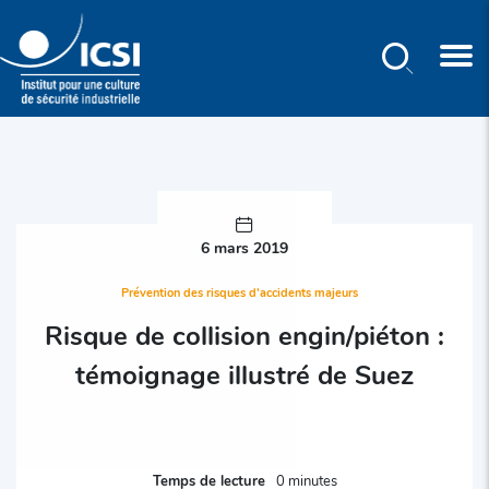
Rechercher
Aller
au
contenu
principal
6 mars 2019
Prévention des risques d'accidents majeurs
Risque de collision engin/piéton :
témoignage illustré de Suez
Temps de lecture
0 minutes