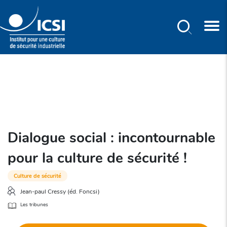
Rechercher
Aller
au
contenu
principal
Dialogue social : incontournable
pour la culture de sécurité !
Culture de sécurité
Jean-paul Cressy (éd. Foncsi)
Les tribunes