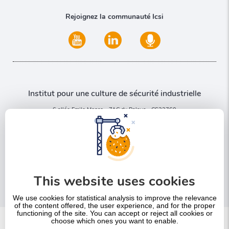
Rejoignez la communauté Icsi
Institut pour une culture de sécurité industrielle
6 allée Emile Monso - ZAC du Palays - CS22760
31077 Toulouse Cedex 4
Nous contacter
This website uses cookies
+33 5 32 09 37 70
We use cookies for statistical analysis to improve the relevance
of the content offered, the user experience, and for the proper
functioning of the site. You can accept or reject all cookies or
choose which ones you want to enable.
Pied
Plan du site