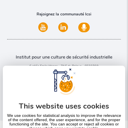
Rejoignez la communauté Icsi
Institut pour une culture de sécurité industrielle
6 allée Emile Monso - ZAC du Palays - CS22760
31077 Toulouse Cedex 4
Nous contacter
This website uses cookies
+33 5 32 09 37 70
We use cookies for statistical analysis to improve the relevance
of the content offered, the user experience, and for the proper
functioning of the site. You can accept or reject all cookies or