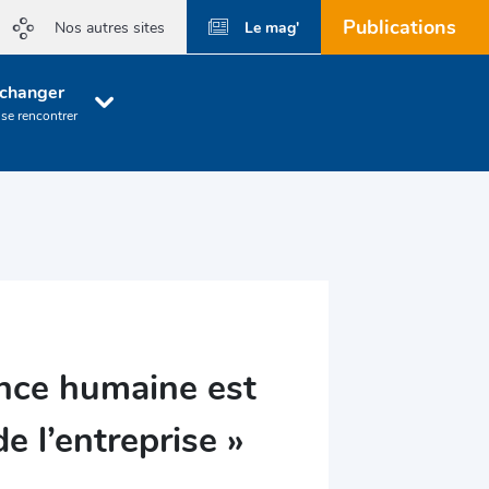
Publications
Le mag'
Nos autres sites
changer
 se rencontrer
mance humaine est
e l’entreprise »