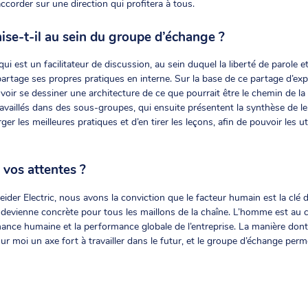
corder sur une direction qui profitera à tous.
ise-t-il au sein du groupe d’échange ?
ui est un facilitateur de discussion, au sein duquel la liberté de parole et
partage ses propres pratiques en interne. Sur la base de ce partage d’ex
ir se dessiner une architecture de ce que pourrait être le chemin de l
travaillés dans des sous-groupes, qui ensuite présentent la synthèse de l
ger les meilleures pratiques et d’en tirer les leçons, afin de pouvoir les u
 vos attentes ?
er Electric, nous avons la conviction que le facteur humain est la clé d
 devienne concrète pour tous les maillons de la chaîne. L’homme est au ce
rmance humaine et la performance globale de l’entreprise. La manière don
pour moi un axe fort à travailler dans le futur, et le groupe d’échange pe