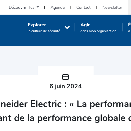
Icsi-
Découvrir l’Icsi
Agenda
Contact
Newsletter
R
eu.org
:
Navigation
Explorer
Agir
É
Accès
principale
la culture de sécurité
dans mon organisation
&
rapide
(Corporate)
6 juin 2024
hneider Electric : « La perfor
ant de la performance globale d