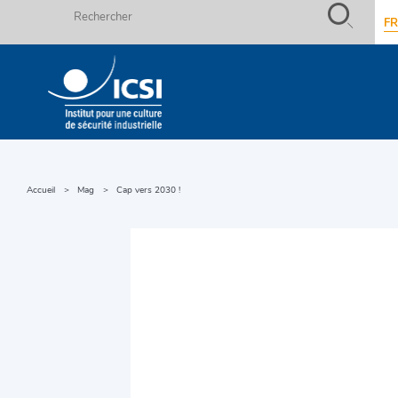
Rechercher
F
Aller
au
contenu
Accueil
Mag
Cap vers 2030 !
Fils
principal
d'ariane