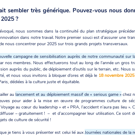
rait sembler très générique. Pouvez-vous nous don
 2025 ?
 évoqué, nous sommes dans la continuité du plan stratégique précéden
innovation dans notre travail. Notre premier souci est d’assurer une tran
e nous concentrer pour 2025 sur trois grands projets transversaux.
ouvelle campagne de sensibilisation auprès de notre communauté sur 
s par nos membres. Nous effectuerons tout au long de l’année un gros t
fusion auprès du public, de déploiement d’outils sur le terrain, etc. No
, et nous vous invitons à bloquer d’ores et déjà le
18 novembre 2025
is, dédiées à la culture juste et équitable.
iller au
lancement et au déploiement massif de « serious game »
chez n
reuves pour aider à la mise en œuvre de programmes culture de sécu
Voyage au cœur du leadership » et « PRA, l’accident n’aura pas lieu ». 
diffuser – gratuitement ! – et d’accompagner leur utilisation. Ce sont 
ets de culture de sécurité !
que je tiens à vous présenter est celui lié aux
Journées nationales de la r