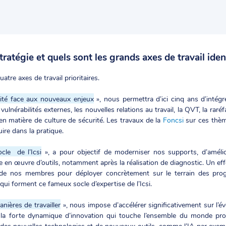
atégie et quels sont les grands axes de travail ident
tre axes de travail prioritaires.
rité face aux nouveaux enjeux
», nous permettra d’ici cinq ans d’intég
 vulnérabilités externes, les nouvelles relations au travail, la QVT, la r
en matière de culture de sécurité. Les travaux de la
Foncsi
sur ces thèm
ire dans la pratique.
ocle de l’Icsi
», a pour objectif de moderniser nos supports, d’amélio
en œuvre d’outils, notamment après la réalisation de diagnostic. Un eff
n de nos membres pour déployer concrètement sur le terrain des pr
qui forment ce fameux socle d’expertise de l’Icsi.
nières de travailler
», nous impose d’accélérer significativement sur l’
 la forte dynamique d’innovation qui touche l’ensemble du monde profe
 des nouvelles technologies et de nouveaux outils, comme l’IA par exe