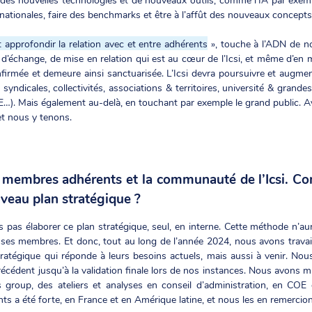
ationales, faire des benchmarks et être à l’affût des nouveaux concepts 
 approfondir la relation avec et entre adhérents
», touche à l’ADN de n
d’échange, de mise en relation qui est au cœur de l’Icsi, et même d’en m
nfirmée et demeure ainsi sanctuarisée. L’Icsi devra poursuivre et augme
yndicales, collectivités, associations & territoires, université & grandes
Mais également au-delà, en touchant par exemple le grand public. Avec
et nous y tenons.
membres adhérents et la communauté de l’Icsi. Co
uveau plan stratégique ?
 pas élaborer ce plan stratégique, seul, en interne. Cette méthode n’aur
e ses membres. Et donc, tout au long de l’année 2024, nous avons travai
atégique qui réponde à leurs besoins actuels, mais aussi à venir. Nous
écédent jusqu’à la validation finale lors de nos instances. Nous avons mu
 group, des ateliers et analyses en conseil d’administration, en COE
nts a été forte, en France et en Amérique latine, et nous les en remercion