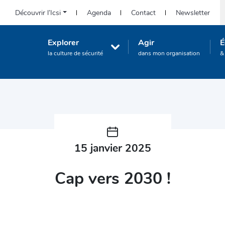
Icsi-
Découvrir l’Icsi
Agenda
Contact
Newsletter
R
eu.org
:
Navigation
Explorer
Agir
É
Accès
principale
la culture de sécurité
dans mon organisation
&
rapide
(Corporate)
15 janvier 2025
Cap vers 2030 !