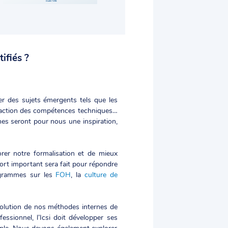
ifiés ?
rer des sujets émergents tels que les
aréfaction des compétences techniques…
es seront pour nous une inspiration,
rer notre formalisation et de mieux
ort important sera fait pour répondre
ogrammes sur les
FOH
, la
culture de
évolution de nos méthodes internes de
ssionnel, l’Icsi doit développer ses
mple. Nous devons également explorer